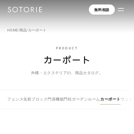
無料相談
HOME
/
商品
/
カーポート
PRODUCT
カーポート
外構・エクステリアの、商品カタログ。
フェンス
化粧ブロック
門扉
機能門柱
ガーデンルーム
カーポート
ウッド