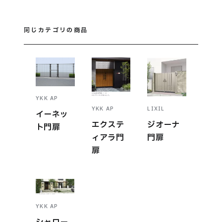
同じカテゴリの商品
YKK AP
YKK AP
LIXIL
イーネッ
エクステ
ジオーナ
ト門扉
ィアラ門
門扉
扉
YKK AP