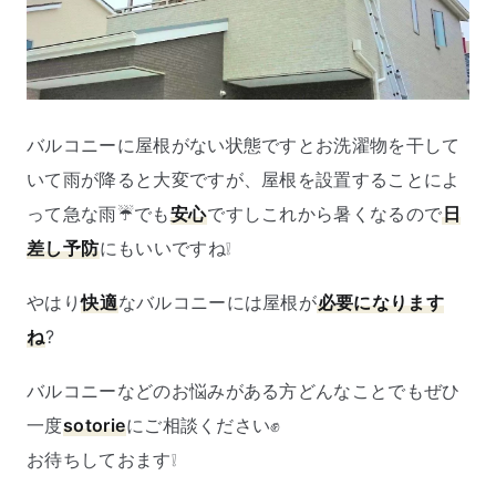
バルコニーに屋根がない状態ですとお洗濯物を干して
いて雨が降ると大変ですが、屋根を設置することによ
って急な雨☔でも
安心
ですしこれから暑くなるので
日
差し予防
にもいいですね❕
やはり
快適
なバルコニーには屋根が
必要になります
ね
?
バルコニーなどのお悩みがある方どんなことでもぜひ
一度
sotorie
にご相談ください✊
お待ちしておます❕