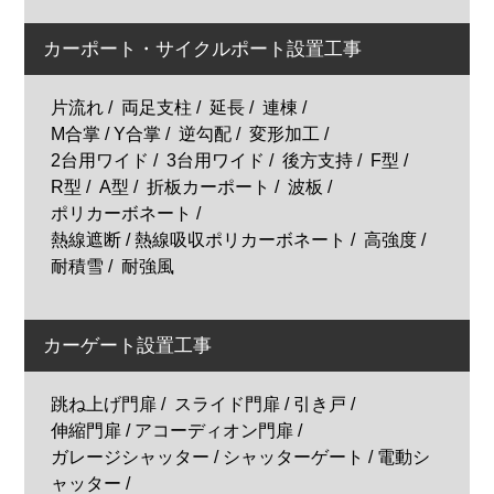
カーポート・サイクルポート設置工事
片流れ
両足支柱
延長
連棟
M合掌 / Y合掌
逆勾配
変形加工
2台用ワイド
3台用ワイド
後方支持
F型
R型
A型
折板カーポート
波板
ポリカーボネート
熱線遮断 / 熱線吸収ポリカーボネート
高強度
耐積雪
耐強風
カーゲート設置工事
跳ね上げ門扉
スライド門扉 / 引き戸
伸縮門扉 / アコーディオン門扉
ガレージシャッター / シャッターゲート / 電動シ
ャッター