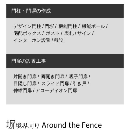
門柱・門塀の作成
デザイン門柱 / 門塀
機能門柱
機能ポール
宅配ボックス
ポスト
表札 / サイン
インターホン設置 / 移設
門扉の設置工事
片開き門扉
両開き門扉
親子門扉
目隠し門扉
スライド門扉 / 引き戸
伸縮門扉 / アコーディオン門扉
塀
Around the Fence
境界周り