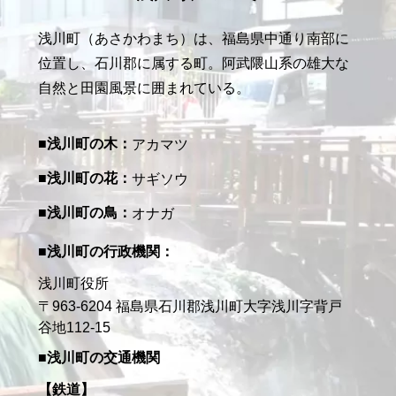
浅川町（あさかわまち）は、福島県中通り南部に
位置し、石川郡に属する町。阿武隈山系の雄大な
自然と田園風景に囲まれている。
浅川町の木
アカマツ
浅川町の花
サギソウ
浅川町の鳥
オナガ
浅川町の行政機関
浅川町役所
〒963-6204 福島県石川郡浅川町大字浅川字背戸
谷地112-15
浅川町の交通機関
鉄道