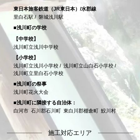
東日本旅客鉄道（JR東日本）/水郡線
里白石駅
磐城浅川駅
浅川町の学校
中学校
浅川町立浅川中学校
小学校
浅川町立浅川小学校
浅川町立山白石小学校
浅川町立里白石小学校
浅川町の祭事
浅川町花火大会
浅川町に隣接する自治体
白河市
石川郡石川町
東白川郡棚倉町
鮫川村
施工対応エリア