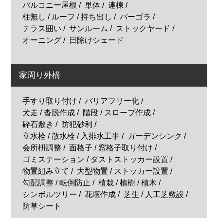
バルコニー屋根
単体
連棟
柱無し / ルーフ / 持ち出し
パーゴラ
テラス囲い
サンルーム
ストックヤード
オーニング
日除けシェード
家周り外構
手すり取り付け
バリアフリー化
犬走 / 沓脱作成
階段 / スロープ作成
砕石敷き
防犯砂利
立水栓 / 散水栓 / 入排水工事
ガーデンシンク
会所枡調整
面格子 / 窓格子取り付け
ゴミステーション / ダストストッカー設置
物置組み立て
大型物置 / ストッカー設置
勾配調整 / 転倒防止
植栽 / 植樹 / 植木
シンボルツリー
花壇作成
芝生 / 人工芝敷設
防草シート