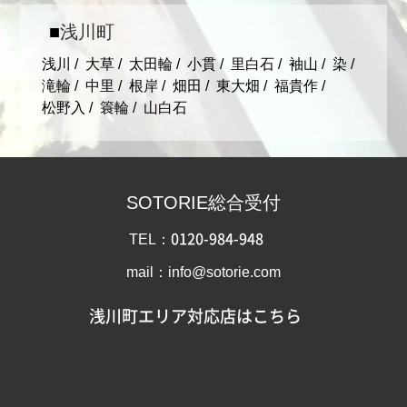
浅川町
浅川
大草
太田輪
小貫
里白石
袖山
染
滝輪
中里
根岸
畑田
東大畑
福貴作
松野入
簑輪
山白石
SOTORIE総合受付
TEL：
0120-984-948
mail：info@sotorie.com
浅川町エリア対応店はこちら