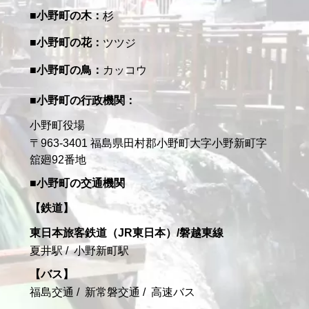
小野町の木
杉
小野町の花
ツツジ
小野町の鳥
カッコウ
小野町の行政機関
小野町役場
〒963-3401 福島県田村郡小野町大字小野新町字
舘廻92番地
小野町の交通機関
鉄道
東日本旅客鉄道（JR東日本）/磐越東線
夏井駅
小野新町駅
バス
福島交通
新常磐交通
高速バス