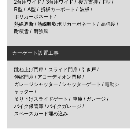
2台用ワイド
3台用ワイド
後方支持
F型
R型
A型
折板カーポート
波板
ポリカーボネート
熱線遮断 / 熱線吸収ポリカーボネート
高強度
耐積雪
耐強風
カーゲート設置工事
跳ね上げ門扉
スライド門扉 / 引き戸
伸縮門扉 / アコーディオン門扉
ガレージシャッター / シャッターゲート / 電動シ
ャッター
吊り下げスライドゲート
車庫 / ガレージ
バイク保管庫 / バイクガレージ
スペースガード埋め込み