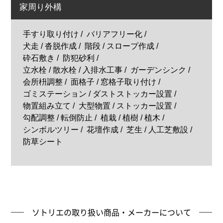
家周り外構
手すり取り付け
バリアフリー化
犬走 / 沓脱作成
階段 / スロープ作成
砕石敷き
防犯砂利
立水栓 / 散水栓 / 入排水工事
ガーデンシンク
会所枡調整
面格子 / 窓格子取り付け
ゴミステーション / ダストストッカー設置
物置組み立て
大型物置 / ストッカー設置
勾配調整 / 転倒防止
植栽 / 植樹 / 植木
シンボルツリー
花壇作成
芝生 / 人工芝敷設
防草シート
ソトリエの取り扱い商品・メーカーについて