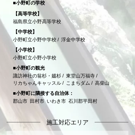
小野町の学校
高等学校
福島県立小野高等学校
中学校
小野町立小野中学校
浮金中学校
小学校
小野町立小野小学校
小野町の観光
諏訪神社の翁杉・媼杉
東堂山万福寺
リカちゃんキャッスル
こまちダム
高柴山
小野町に隣接する自治体
郡山市
田村市
いわき市
石川郡平田村
施工対応エリア