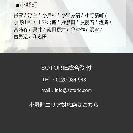
小野町
飯豊
浮金
小戸神
小野赤沼
小野新町
小野山神
上羽出庭
雁股田
皮籠石
塩庭
菖蒲谷
夏井
南田原井
谷津作
湯沢
吉野辺
和名田
SOTORIE総合受付
TEL：
0120-984-948
mail：info@sotorie.com
小野町エリア対応店はこちら