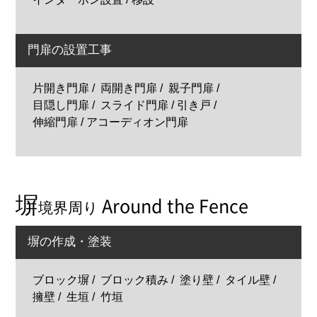
門扉の設置工事
片開き門扉
両開き門扉
親子門扉
目隠し門扉
スライド門扉 / 引き戸
伸縮門扉 / アコーディオン門扉
塀
Around the Fence
境界周り
塀の作成・塗装
ブロック塀
ブロック積み
塗り壁
タイル壁
擁壁
生垣
竹垣