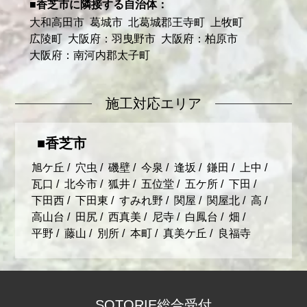
香芝市に隣接する自治体
大和高田市
葛城市
北葛城郡王寺町
上牧町
広陵町
大阪府：羽曳野市
大阪府：柏原市
大阪府：南河内郡太子町
施工対応エリア
香芝市
旭ケ丘
穴虫
磯壁
今泉
逢坂
鎌田
上中
瓦口
北今市
狐井
五位堂
五ケ所
下田
下田西
下田東
すみれ野
関屋
関屋北
高
高山台
田尻
西真美
尼寺
白鳳台
畑
平野
藤山
別所
本町
真美ケ丘
良福寺
SOTORIE総合受付