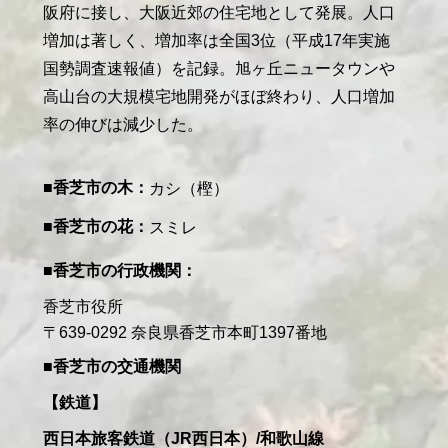
阪府に接し、大阪近郊の住宅地として発展。人口
増加は著しく、増加率は全国3位（平成17年実施
国勢調査速報値）を記録。旭ヶ丘ニュータウンや
高山台の大規模宅地開発がほぼ終わり、人口増加
率の伸びは減少した。
香芝市の木
カシ（樫）
香芝市の花
スミレ
香芝市の行政機関
香芝市役所
〒639-0292 奈良県香芝市本町1397番地
香芝市の交通機関
鉄道
西日本旅客鉄道（JR西日本）/和歌山線