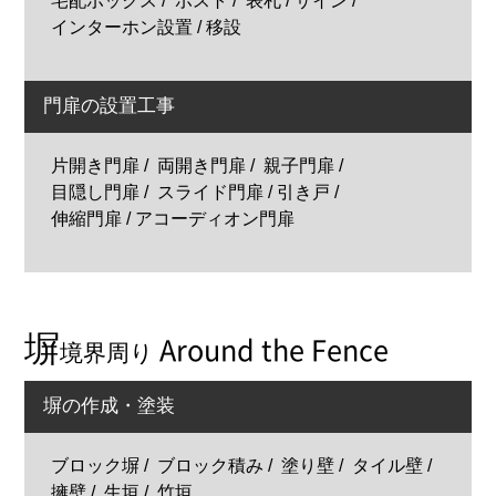
宅配ボックス
ポスト
表札 / サイン
インターホン設置 / 移設
門扉の設置工事
片開き門扉
両開き門扉
親子門扉
目隠し門扉
スライド門扉 / 引き戸
伸縮門扉 / アコーディオン門扉
塀
Around the Fence
境界周り
塀の作成・塗装
ブロック塀
ブロック積み
塗り壁
タイル壁
擁壁
生垣
竹垣