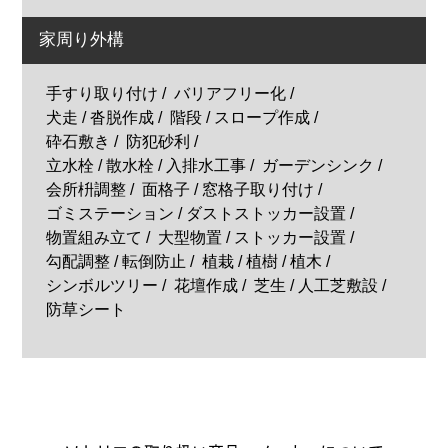
家周り外構
手すり取り付け
バリアフリー化
犬走 / 沓脱作成
階段 / スロープ作成
砕石敷き
防犯砂利
立水栓 / 散水栓 / 入排水工事
ガーデンシンク
会所枡調整
面格子 / 窓格子取り付け
ゴミステーション / ダストストッカー設置
物置組み立て
大型物置 / ストッカー設置
勾配調整 / 転倒防止
植栽 / 植樹 / 植木
シンボルツリー
花壇作成
芝生 / 人工芝敷設
防草シート