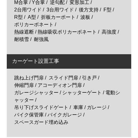
M合掌 / Y合掌
逆勾配
変形加工
2台用ワイド
3台用ワイド
後方支持
F型
R型
A型
折板カーポート
波板
ポリカーボネート
熱線遮断 / 熱線吸収ポリカーボネート
高強度
耐積雪
耐強風
カーゲート設置工事
跳ね上げ門扉
スライド門扉 / 引き戸
伸縮門扉 / アコーディオン門扉
ガレージシャッター / シャッターゲート / 電動シ
ャッター
吊り下げスライドゲート
車庫 / ガレージ
バイク保管庫 / バイクガレージ
スペースガード埋め込み